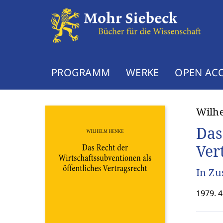
PROGRAMM
WERKE
OPEN AC
Wilh
Das
Ver
In Zu
1979. 4