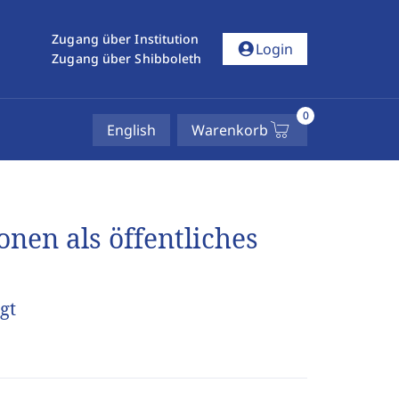
Zugang über Institution
account_circle
Login
Zugang über Shibboleth
0
English
Warenkorb
nen als öffentliches
gt