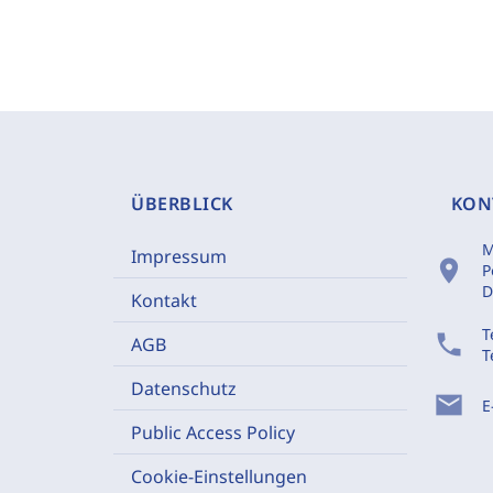
ÜBERBLICK
KON
M
Impressum
location_on
P
D
Kontakt
T
phone
AGB
T
Datenschutz
mail
E
Public Access Policy
Cookie-Einstellungen