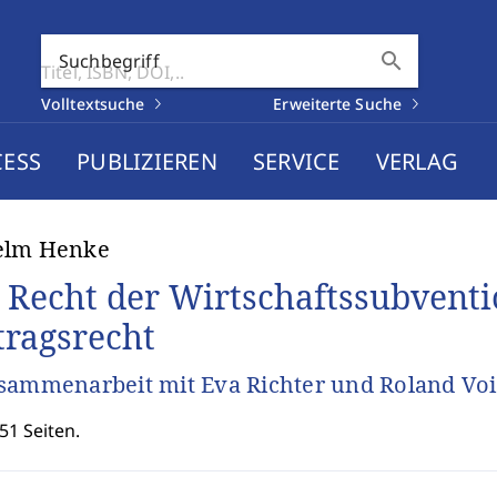
search
Suchbegriff
Volltextsuche
Erweiterte Suche
CESS
PUBLIZIEREN
SERVICE
VERLAG
elm Henke
 Recht der Wirtschaftssubventio
tragsrecht
sammenarbeit mit Eva Richter und Roland Voi
51 Seiten.