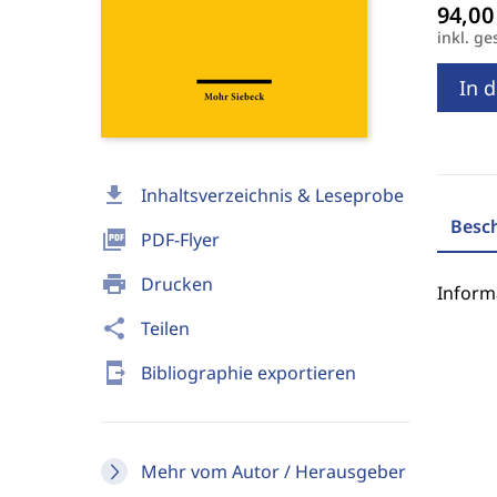
inkl. ge
In 
download
Inhaltsverzeichnis & Leseprobe
Besc
picture_as_pdf
PDF-Flyer
print
Drucken
Inform
share
Teilen
send_to_mobile
Bibliographie exportieren
Mehr vom Autor / Herausgeber