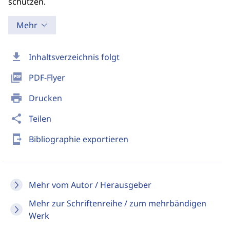
schützen.
Mehr
download
Inhaltsverzeichnis folgt
picture_as_pdf
PDF-Flyer
print
Drucken
share
Teilen
send_to_mobile
Bibliographie exportieren
Mehr vom Autor / Herausgeber
Mehr zur Schriftenreihe / zum mehrbändigen
Werk