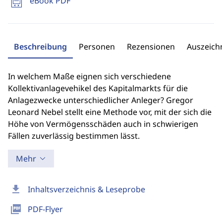
eBook PDF
Beschreibung
Personen
Rezensionen
Auszeic
In welchem Maße eignen sich verschiedene
Kollektivanlagevehikel des Kapitalmarkts für die
Anlagezwecke unterschiedlicher Anleger? Gregor
Leonard Nebel stellt eine Methode vor, mit der sich die
Höhe von Vermögensschäden auch in schwierigen
Fällen zuverlässig bestimmen lässt.
Mehr
download
Inhaltsverzeichnis & Leseprobe
picture_as_pdf
PDF-Flyer