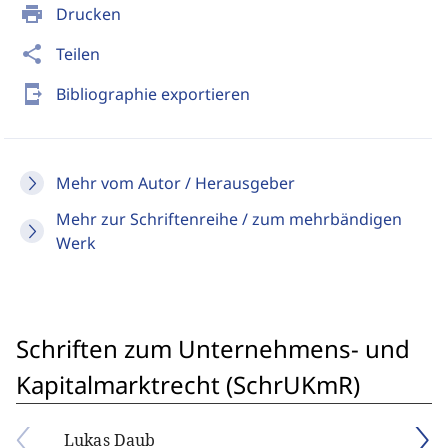
print
Drucken
share
Teilen
send_to_mobile
Bibliographie exportieren
Mehr vom Autor / Herausgeber
Mehr zur Schriftenreihe / zum mehrbändigen
Werk
Schriften zum Unternehmens- und
Kapitalmarktrecht (SchrUKmR)
Lukas Daub