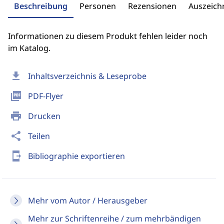
Beschreibung
Personen
Rezensionen
Auszeic
Informationen zu diesem Produkt fehlen leider noch
im Katalog.
download
Inhaltsverzeichnis & Leseprobe
picture_as_pdf
PDF-Flyer
print
Drucken
share
Teilen
send_to_mobile
Bibliographie exportieren
Mehr vom Autor / Herausgeber
Mehr zur Schriftenreihe / zum mehrbändigen