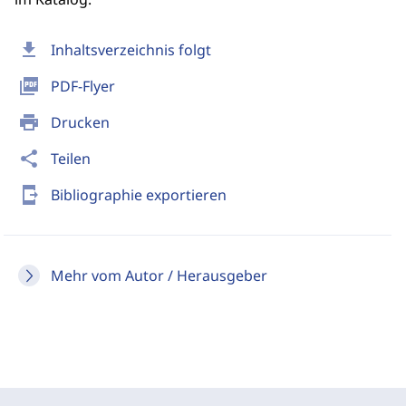
download
Inhaltsverzeichnis folgt
picture_as_pdf
PDF-Flyer
print
Drucken
share
Teilen
send_to_mobile
Bibliographie exportieren
Mehr vom Autor / Herausgeber