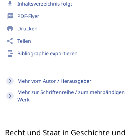
download
Inhaltsverzeichnis folgt
picture_as_pdf
PDF-Flyer
print
Drucken
share
Teilen
send_to_mobile
Bibliographie exportieren
Mehr vom Autor / Herausgeber
Mehr zur Schriftenreihe / zum mehrbändigen
Werk
Recht und Staat in Geschichte und