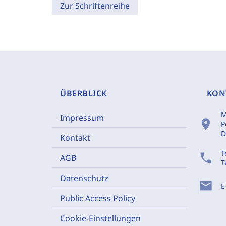
Zur Schriftenreihe
ÜBERBLICK
KON
M
Impressum
location_on
P
D
Kontakt
T
phone
AGB
T
Datenschutz
mail
E
Public Access Policy
Cookie-Einstellungen