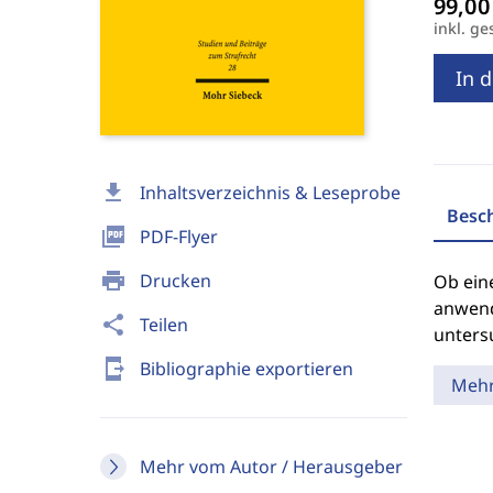
inkl. ge
In 
download
Inhaltsverzeichnis & Leseprobe
Besc
picture_as_pdf
PDF-Flyer
print
Drucken
Ob eine
anwende
share
Teilen
untersu
send_to_mobile
Bibliographie exportieren
Meh
Mehr vom Autor / Herausgeber