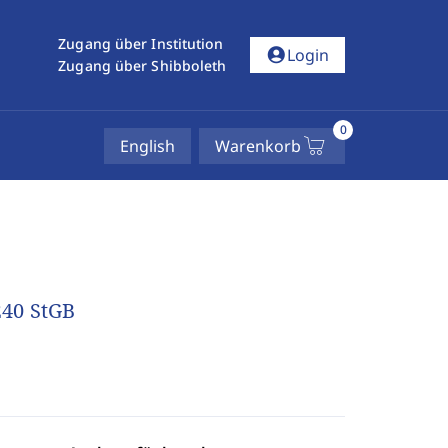
Zugang über Institution
account_circle
Login
Zugang über Shibboleth
0
English
Warenkorb
240 StGB