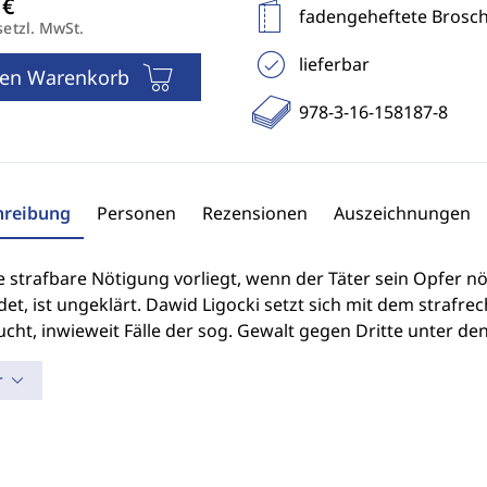
fadengeheftete Brosc
setzl. MwSt.
lieferbar
den Warenkorb
978-3-16-158187-8
hreibung
Personen
Rezensionen
Auszeichnungen
 strafbare Nötigung vorliegt, wenn der Täter sein Opfer nö
t, ist ungeklärt. Dawid Ligocki setzt sich mit dem strafre
cht, inwieweit Fälle der sog. Gewalt gegen Dritte unter de
r