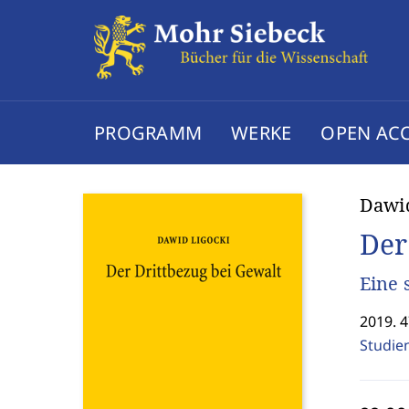
PROGRAMM
WERKE
OPEN AC
Dawid
Der
Eine 
2019. 4
Studie