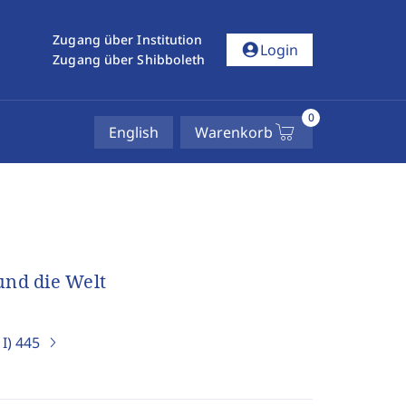
Zugang über Institution
account_circle
Login
Zugang über Shibboleth
0
English
Warenkorb
und die Welt
I)
445