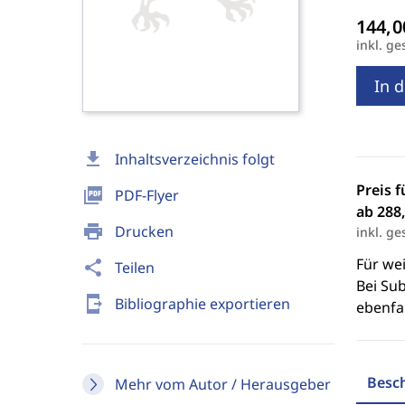
inkl. ge
In 
download
Inhaltsverzeichnis folgt
Preis f
picture_as_pdf
PDF-Flyer
ab 288,
print
Drucken
inkl. ge
Für we
share
Teilen
Bei Sub
send_to_mobile
Bibliographie exportieren
ebenfal
Besc
Mehr vom Autor / Herausgeber