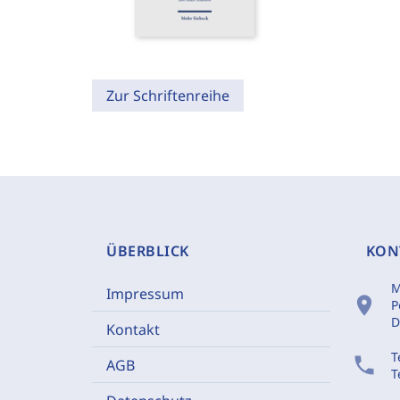
Zur Schriftenreihe
ÜBERBLICK
KON
M
Impressum
location_on
P
D
Kontakt
T
phone
AGB
T