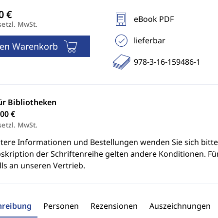
eBook PDF
setzl. MwSt.
lieferbar
den Warenkorb
978-3-16-159486-1
ür Bibliotheken
00 €
setzl. MwSt.
itere Informationen und Bestellungen wenden Sie sich bitt
skription der Schriftenreihe gelten andere Konditionen. Fü
ls an unseren Vertrieb.
hreibung
Personen
Rezensionen
Auszeichnungen