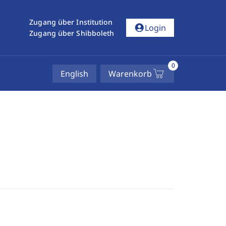
Zugang über Institution
account_circle
Login
Zugang über Shibboleth
0
English
Warenkorb