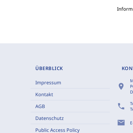
Inform
ÜBERBLICK
KON
M
Impressum
location_on
P
D
Kontakt
T
phone
AGB
T
Datenschutz
mail
E
Public Access Policy