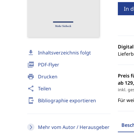
In 
Digita
download
Inhaltsverzeichnis folgt
Lieferb
picture_as_pdf
PDF-Flyer
Preis f
print
Drucken
ab 129,
share
Teilen
inkl. ge
send_to_mobile
Für we
Bibliographie exportieren
Besc
Mehr vom Autor / Herausgeber