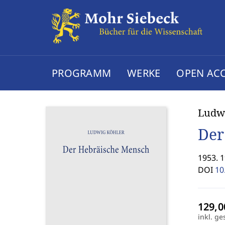
PROGRAMM
WERKE
OPEN AC
Ludw
Der
1953. 
DOI
10
inkl. ge