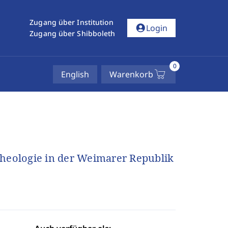
Zugang über Institution
account_circle
Login
Zugang über Shibboleth
0
English
Warenkorb
Theologie in der Weimarer Republik