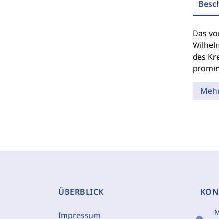
Besc
Das vor
Wilhelm
des Kre
promine
Meh
ÜBERBLICK
KON
M
Impressum