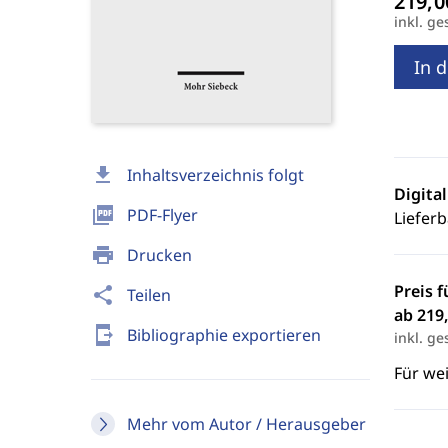
inkl. ge
In 
download
Inhaltsverzeichnis folgt
Digita
picture_as_pdf
PDF-Flyer
Lieferb
print
Drucken
Preis f
share
Teilen
ab 219,
send_to_mobile
Bibliographie exportieren
inkl. ge
Für we
Mehr vom Autor / Herausgeber