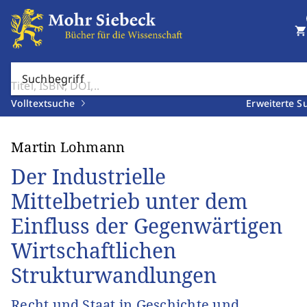
shopping_cart
Suchbegriff
Volltextsuche
Erweiterte S
Martin Lohmann
Der Industrielle
Mittelbetrieb unter dem
Einfluss der Gegenwärtigen
Wirtschaftlichen
Strukturwandlungen
Recht und Staat in Geschichte und