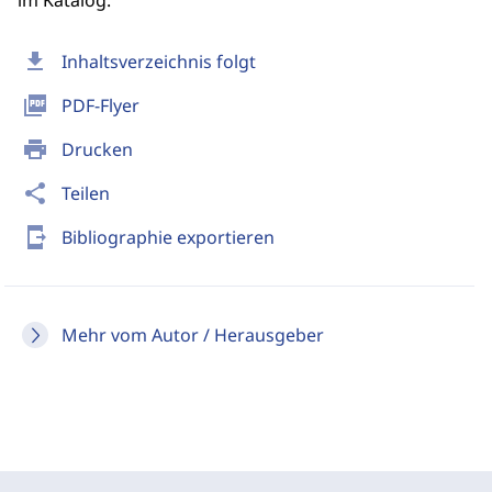
im Katalog.
download
Inhaltsverzeichnis folgt
picture_as_pdf
PDF-Flyer
print
Drucken
share
Teilen
send_to_mobile
Bibliographie exportieren
Mehr vom Autor / Herausgeber