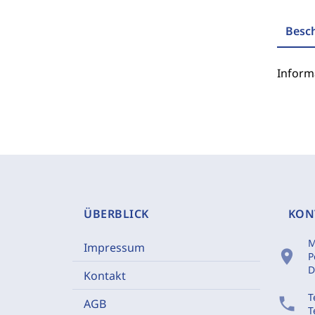
Besc
Inform
ÜBERBLICK
KON
M
Impressum
location_on
P
D
Kontakt
T
phone
AGB
T