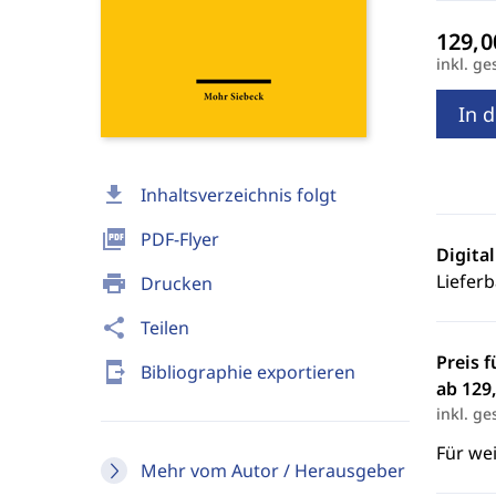
inkl. ge
In 
download
Inhaltsverzeichnis folgt
picture_as_pdf
PDF-Flyer
Digita
Lieferb
print
Drucken
share
Teilen
Preis f
send_to_mobile
Bibliographie exportieren
ab 129,
inkl. ge
Für we
Mehr vom Autor / Herausgeber