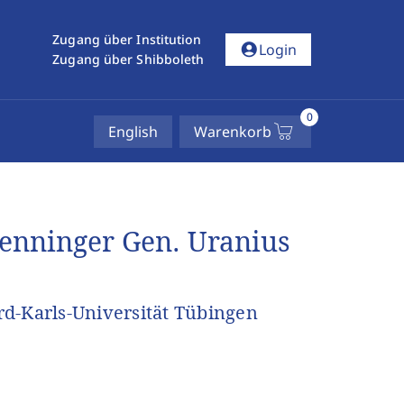
Zugang über Institution
account_circle
Login
Zugang über Shibboleth
0
English
Warenkorb
renninger Gen. Uranius
d-Karls-Universität Tübingen