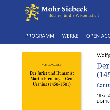
PROGRAMM
WERKE
OPEN AC
Wolfg
Der
(14
Contu
1973. 
DOI
10