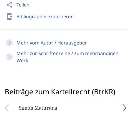
share
Teilen
send_to_mobile
Bibliographie exportieren
Mehr vom Autor / Herausgeber
Mehr zur Schriftenreihe / zum mehrbändigen
Werk
Beiträge zum Kartellrecht (BtrKR)
Simón Maturana