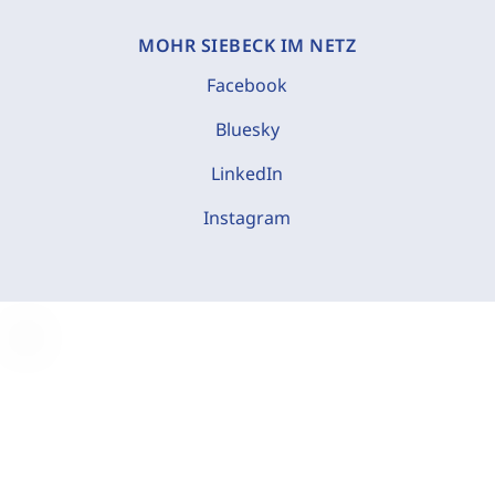
MOHR SIEBECK IM NETZ
Facebook
Bluesky
LinkedIn
Instagram
C
o
o
k