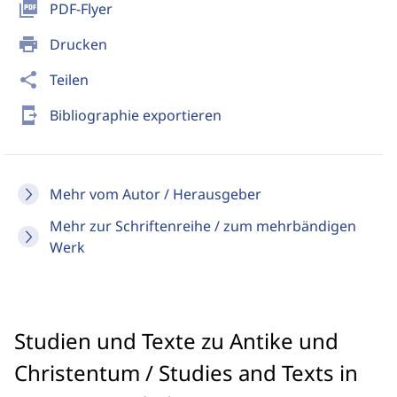
picture_as_pdf
PDF-Flyer
print
Drucken
share
Teilen
send_to_mobile
Bibliographie exportieren
Mehr vom Autor / Herausgeber
Mehr zur Schriftenreihe / zum mehrbändigen
Werk
Studien und Texte zu Antike und
Christentum / Studies and Texts in