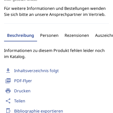
Für weitere Informationen und Bestellungen wenden
Sie sich bitte an unsere Ansprechpartner im Vertrieb.
Beschreibung
Personen
Rezensionen
Auszeic
Informationen zu diesem Produkt fehlen leider noch
im Katalog.
download
Inhaltsverzeichnis folgt
picture_as_pdf
PDF-Flyer
print
Drucken
share
Teilen
send_to_mobile
Bibliographie exportieren