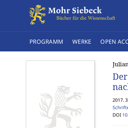
PROGRAMM
WERKE
OPEN AC
Julia
Der
nac
2017. 
Schrif
DOI
10