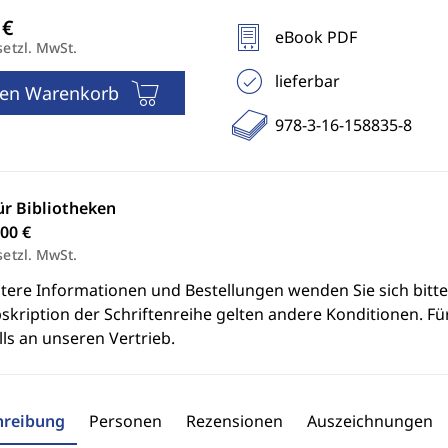
eBook PDF
setzl. MwSt.
lieferbar
den Warenkorb
978-3-16-158835-8
ür Bibliotheken
00 €
setzl. MwSt.
itere Informationen und Bestellungen wenden Sie sich bitt
skription der Schriftenreihe gelten andere Konditionen. Fü
ls an unseren Vertrieb.
hreibung
Personen
Rezensionen
Auszeichnungen