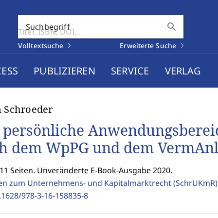
search
Suchbegriff
Volltextsuche
Erweiterte Suche
CESS
PUBLIZIEREN
SERVICE
VERLAG
n Schroeder
 persönliche Anwendungsbereic
h dem WpPG und dem VermAn
311 Seiten. Unveränderte E-Book-Ausgabe 2020.
ten zum Unternehmens- und Kapitalmarktrecht (SchrUKmR
.1628/978-3-16-158835-8