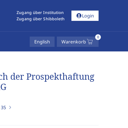
Zugang über Institution
account_circle
Login
Zugang über Shibboleth
0
English
Warenkorb
h der Prospekthaftung
lG
)
35