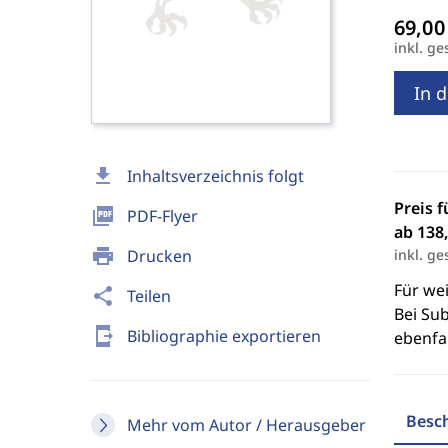
inkl. ge
In 
download
Inhaltsverzeichnis folgt
Preis f
picture_as_pdf
PDF-Flyer
ab 138,
print
Drucken
inkl. ge
Für we
share
Teilen
Bei Sub
send_to_mobile
Bibliographie exportieren
ebenfal
Besc
Mehr vom Autor / Herausgeber