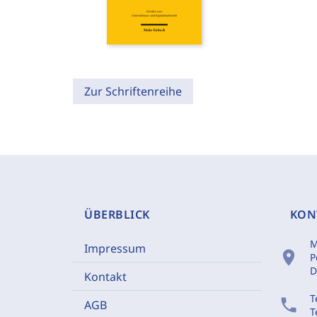
Zur Schriftenreihe
ÜBERBLICK
KON
M
Impressum
location_on
P
D
Kontakt
T
phone
AGB
T