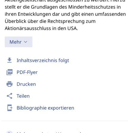
stellt er die Grundlagen des Minderheitsschutzes in
ihren Entwicklungen dar und gibt einen umfassenden
Überblick über die Rechtsprechung zum
Aktionärsausschluss in den USA.
Mehr
download
Inhaltsverzeichnis folgt
picture_as_pdf
PDF-Flyer
print
Drucken
share
Teilen
send_to_mobile
Bibliographie exportieren