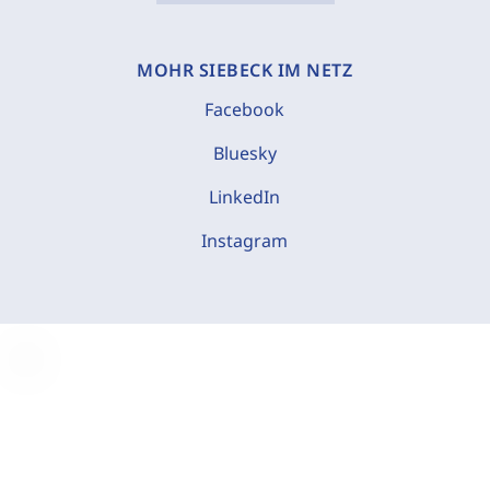
MOHR SIEBECK IM NETZ
Facebook
Bluesky
LinkedIn
Instagram
C
o
o
k