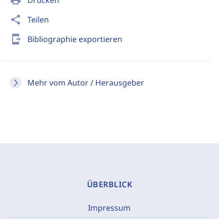
print
Drucken
share
Teilen
send_to_mobile
Bibliographie exportieren
Mehr vom Autor / Herausgeber
ÜBERBLICK
Impressum