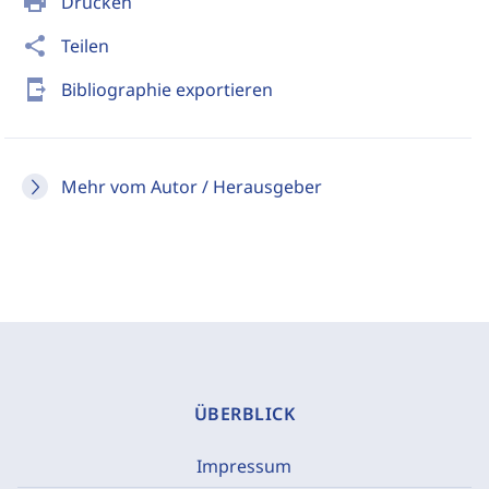
print
Drucken
share
Teilen
send_to_mobile
Bibliographie exportieren
Mehr vom Autor / Herausgeber
ÜBERBLICK
Impressum