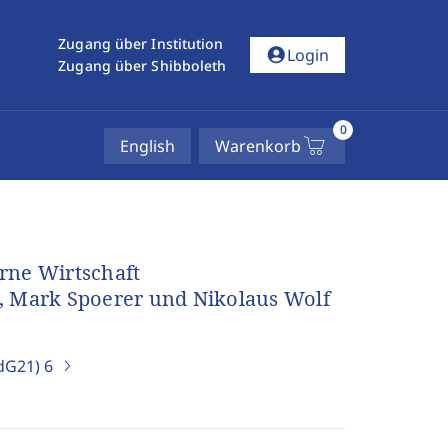
Zugang über Institution
account_circle
Login
Zugang über Shibboleth
0
English
Warenkorb
rne Wirtschaft
r, Mark Spoerer und Nikolaus Wolf
EdG21)
6