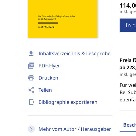
inkl. ge
In 
download
Inhaltsverzeichnis & Leseprobe
Preis f
picture_as_pdf
PDF-Flyer
ab 228,
inkl. ge
print
Drucken
Für we
share
Teilen
Bei Sub
ebenfal
send_to_mobile
Bibliographie exportieren
Besc
Mehr vom Autor / Herausgeber