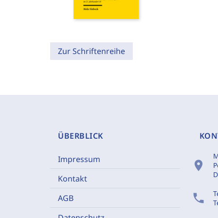
Zur Schriftenreihe
ÜBERBLICK
KON
M
Impressum
location_on
P
D
Kontakt
T
phone
AGB
T
Datenschutz