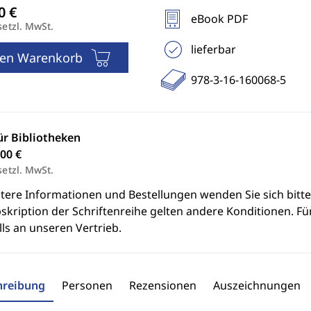
eBook PDF
setzl. MwSt.
lieferbar
den Warenkorb
978-3-16-160068-5
ür Bibliotheken
00 €
setzl. MwSt.
itere Informationen und Bestellungen wenden Sie sich bitt
skription der Schriftenreihe gelten andere Konditionen. Fü
ls an unseren Vertrieb.
hreibung
Personen
Rezensionen
Auszeichnungen