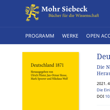
PROGRAMM
WERKE
OPEN AC
Deu
Die N
Herau
2021. 4
Die Ei
DOI
10