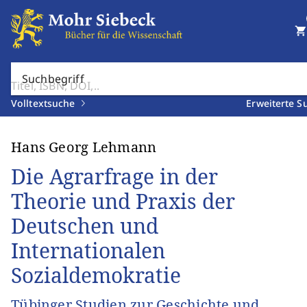
shopping_cart
Suchbegriff
Volltextsuche
Erweiterte S
Hans Georg Lehmann
Die Agrarfrage in der
Theorie und Praxis der
Deutschen und
Internationalen
Sozialdemokratie
Tübinger Studien zur Geschichte und