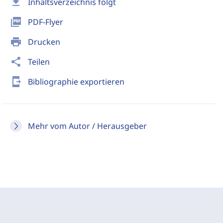
download
Inhaltsverzeichnis folgt
picture_as_pdf
PDF-Flyer
print
Drucken
share
Teilen
send_to_mobile
Bibliographie exportieren
Mehr vom Autor / Herausgeber