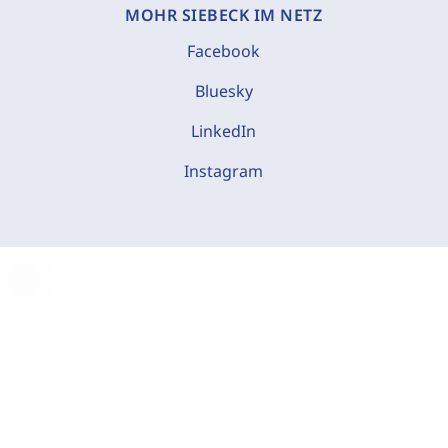
MOHR SIEBECK IM NETZ
Facebook
Bluesky
LinkedIn
Instagram
C
o
o
k
i