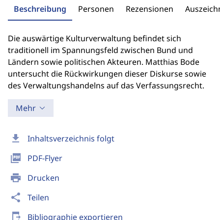
Beschreibung
Personen
Rezensionen
Auszeic
Die auswärtige Kulturverwaltung befindet sich
traditionell im Spannungsfeld zwischen Bund und
Ländern sowie politischen Akteuren. Matthias Bode
untersucht die Rückwirkungen dieser Diskurse sowie
des Verwaltungshandelns auf das Verfassungsrecht.
Mehr
download
Inhaltsverzeichnis folgt
picture_as_pdf
PDF-Flyer
print
Drucken
share
Teilen
send_to_mobile
Bibliographie exportieren