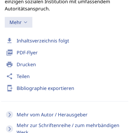
einzigen sozialen Institution mit umfassendem
Autoritätsanspruch.
Mehr
download
Inhaltsverzeichnis folgt
picture_as_pdf
PDF-Flyer
print
Drucken
share
Teilen
send_to_mobile
Bibliographie exportieren
Mehr vom Autor / Herausgeber
Mehr zur Schriftenreihe / zum mehrbändigen
Werk