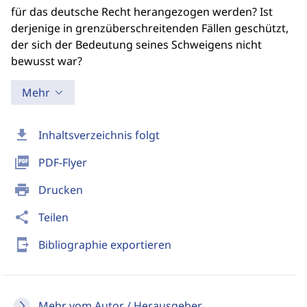
für das deutsche Recht herangezogen werden? Ist
derjenige in grenzüberschreitenden Fällen geschützt,
der sich der Bedeutung seines Schweigens nicht
bewusst war?
Mehr
download
Inhaltsverzeichnis folgt
picture_as_pdf
PDF-Flyer
print
Drucken
share
Teilen
send_to_mobile
Bibliographie exportieren
Mehr vom Autor / Herausgeber