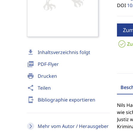
DOI
10
Zum
Zu
download
Inhaltsverzeichnis folgt
picture_as_pdf
PDF-Flyer
print
Drucken
Besc
share
Teilen
send_to_mobile
Bibliographie exportieren
Nils Ha
wie sic
Justiz 
Mehr vom Autor / Herausgeber
Krimin