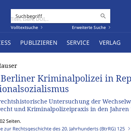
search
Suchbegriff
Volltextsuche
Erweiterte Suche
CESS
PUBLIZIEREN
SERVICE
VERLAG
Hauser
 Berliner Kriminalpolizei in Re
ionalsozialismus
rechtshistorische Untersuchung der Wechselw
recht und Kriminalpolizeipraxis in den Jahren 
02 Seiten.
ge zur Rechtsgeschichte des 20. Jahrhunderts (BtrRG)
125