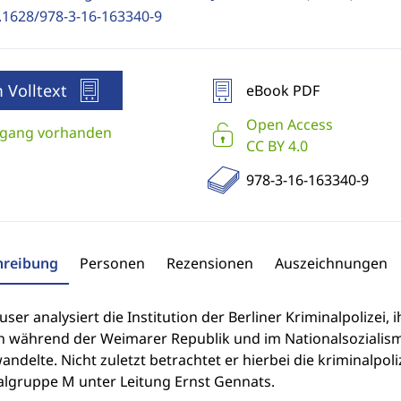
.1628/978-3-16-163340-9
 Volltext
eBook PDF
Open Access
gang vorhanden
CC BY 4.0
978-3-16-163340-9
hreibung
Personen
Rezensionen
Auszeichnungen
user analysiert die Institution der Berliner Kriminalpolizei,
h während der Weimarer Republik und im Nationalsozialismus 
wandelte. Nicht zuletzt betrachtet er hierbei die kriminalpo
algruppe M unter Leitung Ernst Gennats.