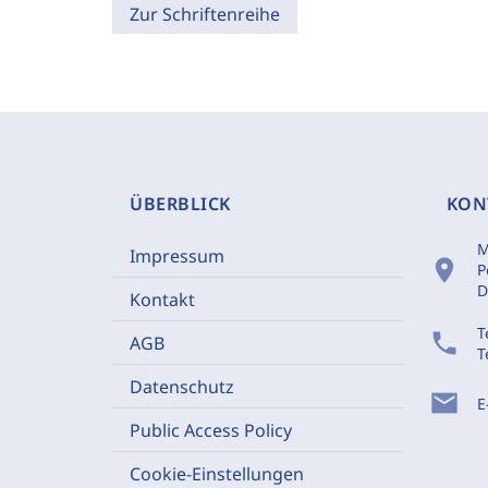
Zur Schriftenreihe
ÜBERBLICK
KON
M
Impressum
location_on
P
D
Kontakt
T
phone
AGB
T
Datenschutz
mail
E
Public Access Policy
Cookie-Einstellungen