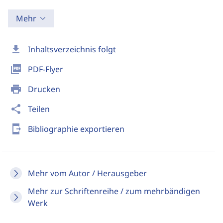
Mehr
download
Inhaltsverzeichnis folgt
picture_as_pdf
PDF-Flyer
print
Drucken
share
Teilen
send_to_mobile
Bibliographie exportieren
Mehr vom Autor / Herausgeber
Mehr zur Schriftenreihe / zum mehrbändigen
Werk