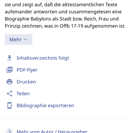
sie und zeigt auf, daß die alttestamentlichen Texte
aufeinander antworten und zusammengelesen eine
Biographie Babylons als Stadt bzw. Reich, Frau und
Prinzip zeichnen, was in Offb 17-19 aufgenommen ist.
Mehr
download
Inhaltsverzeichnis folgt
picture_as_pdf
PDF-Flyer
print
Drucken
share
Teilen
send_to_mobile
Bibliographie exportieren
Mehr vom Autor / Herausgeber