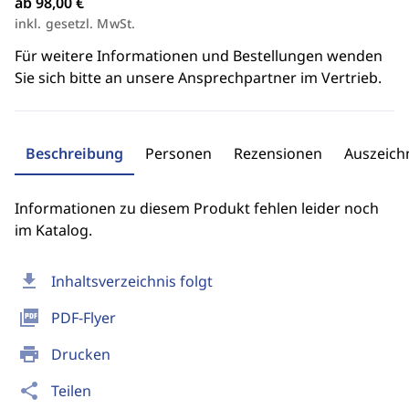
ab 98,00 €
inkl. gesetzl. MwSt.
Für weitere Informationen und Bestellungen wenden
Sie sich bitte an unsere Ansprechpartner im Vertrieb.
Beschreibung
Personen
Rezensionen
Auszeic
Informationen zu diesem Produkt fehlen leider noch
im Katalog.
download
Inhaltsverzeichnis folgt
picture_as_pdf
PDF-Flyer
print
Drucken
share
Teilen