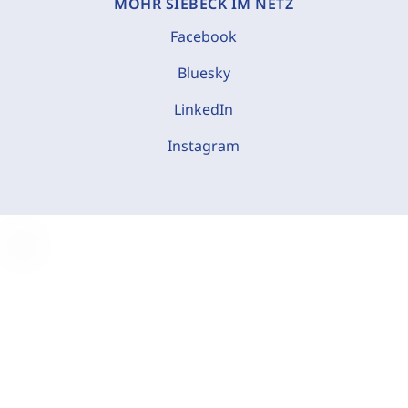
MOHR SIEBECK IM NETZ
Facebook
Bluesky
LinkedIn
Instagram
C
o
o
k
i
e