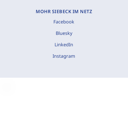
MOHR SIEBECK IM NETZ
Facebook
Bluesky
LinkedIn
Instagram
C
o
o
k