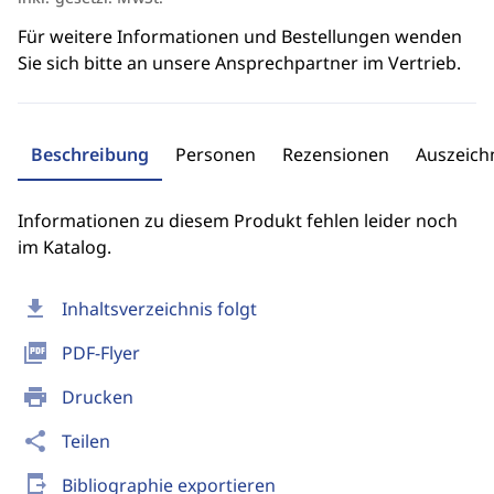
Für weitere Informationen und Bestellungen wenden
Sie sich bitte an unsere Ansprechpartner im Vertrieb.
Beschreibung
Personen
Rezensionen
Auszeic
Informationen zu diesem Produkt fehlen leider noch
im Katalog.
download
Inhaltsverzeichnis folgt
picture_as_pdf
PDF-Flyer
print
Drucken
share
Teilen
send_to_mobile
Bibliographie exportieren