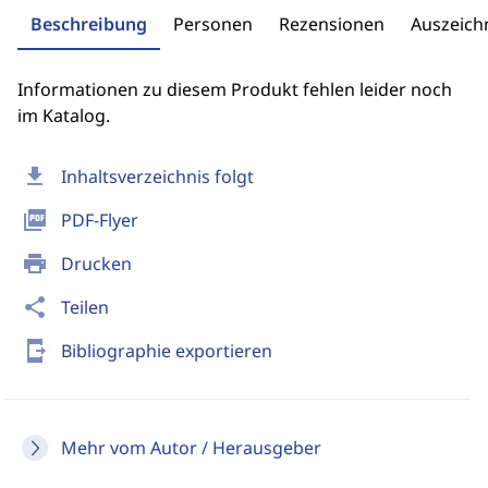
Beschreibung
Personen
Rezensionen
Auszeic
Informationen zu diesem Produkt fehlen leider noch
im Katalog.
download
Inhaltsverzeichnis folgt
picture_as_pdf
PDF-Flyer
print
Drucken
share
Teilen
send_to_mobile
Bibliographie exportieren
Mehr vom Autor / Herausgeber