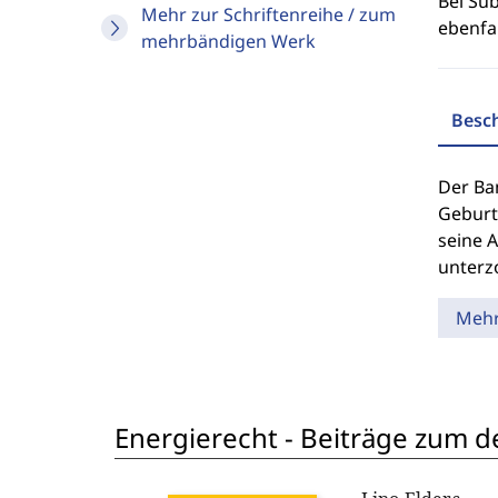
Bei Sub
Mehr zur Schriftenreihe / zum
ebenfal
mehrbändigen Werk
Besc
Der Ba
Geburt
seine 
unterz
Meh
Energierecht - Beiträge zum d