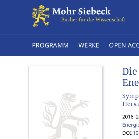
PROGRAMM
WERKE
OPEN AC
Die
Ene
Sympo
Herau
2016. 
Energi
DOI
10