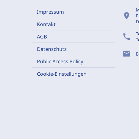
M
Impressum
location_on
P
D
Kontakt
T
phone
AGB
T
Datenschutz
mail
E
Public Access Policy
Cookie-Einstellungen