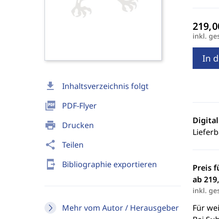
inkl. ge
In 
download
Inhaltsverzeichnis folgt
picture_as_pdf
PDF-Flyer
Digita
print
Drucken
Lieferb
share
Teilen
send_to_mobile
Bibliographie exportieren
Preis f
ab 219,
inkl. ge
Mehr vom Autor / Herausgeber
Für we