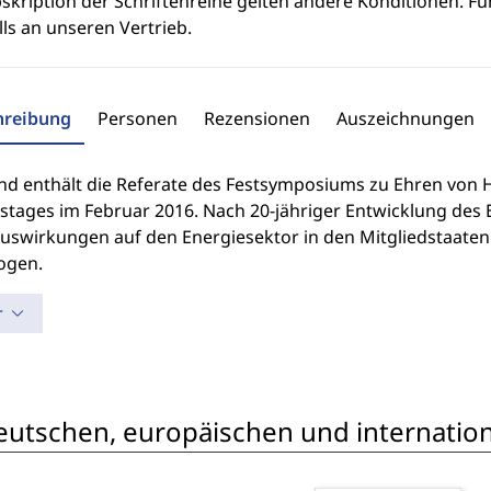
skription der Schriftenreihe gelten andere Konditionen. Fü
ls an unseren Vertrieb.
hreibung
Personen
Rezensionen
Auszeichnungen
nd enthält die Referate des Festsymposiums zu Ehren von H
stages im Februar 2016. Nach 20-jähriger Entwicklung de
Auswirkungen auf den Energiesektor in den Mitgliedstaaten
ogen.
r
eutschen, europäischen und internation