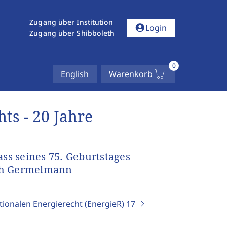
Zugang über Institution
account_circle
Login
Zugang über Shibboleth
0
English
Warenkorb
ts - 20 Jahre
s seines 75. Geburtstages
ich Germelmann
tionalen Energierecht (EnergieR)
17