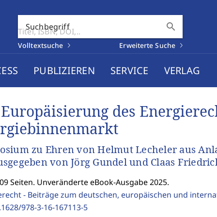
search
Suchbegriff
Volltextsuche
Erweiterte Suche
CESS
PUBLIZIEREN
SERVICE
VERLAG
 Europäisierung des Energierech
rgiebinnenmarkt
sium zu Ehren von Helmut Lecheler aus Anlas
sgegeben von Jörg Gundel und Claas Friedr
209 Seiten. Unveränderte eBook-Ausgabe 2025.
erecht - Beiträge zum deutschen, europäischen und interna
.1628/978-3-16-167113-5