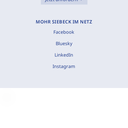
MOHR SIEBECK IM NETZ
Facebook
Bluesky
LinkedIn
Instagram
C
o
o