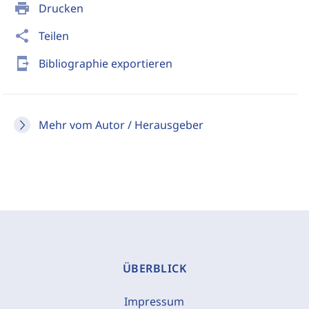
print
Drucken
share
Teilen
send_to_mobile
Bibliographie exportieren
Mehr vom Autor / Herausgeber
ÜBERBLICK
Impressum