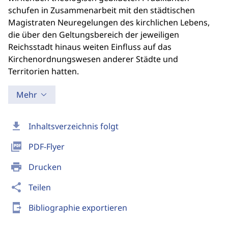
schufen in Zusammenarbeit mit den städtischen
Magistraten Neuregelungen des kirchlichen Lebens,
die über den Geltungsbereich der jeweiligen
Reichsstadt hinaus weiten Einfluss auf das
Kirchenordnungswesen anderer Städte und
Territorien hatten.
Mehr
download
Inhaltsverzeichnis folgt
picture_as_pdf
PDF-Flyer
print
Drucken
share
Teilen
send_to_mobile
Bibliographie exportieren