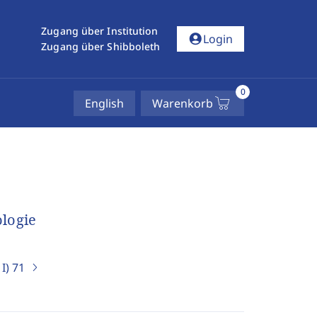
Zugang über Institution
account_circle
Login
Zugang über Shibboleth
0
English
Warenkorb
ologie
I)
71