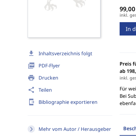
inkl. ge
In 
download
Inhaltsverzeichnis folgt
Preis f
picture_as_pdf
PDF-Flyer
ab 198,
print
Drucken
inkl. ge
Für we
share
Teilen
Bei Sub
send_to_mobile
Bibliographie exportieren
ebenfal
Besc
Mehr vom Autor / Herausgeber