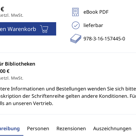
eBook PDF
setzl. MwSt.
lieferbar
den Warenkorb
978-3-16-157445-0
ür Bibliotheken
00 €
setzl. MwSt.
itere Informationen und Bestellungen wenden Sie sich bitt
skription der Schriftenreihe gelten andere Konditionen. Fü
ls an unseren Vertrieb.
hreibung
Personen
Rezensionen
Auszeichnungen