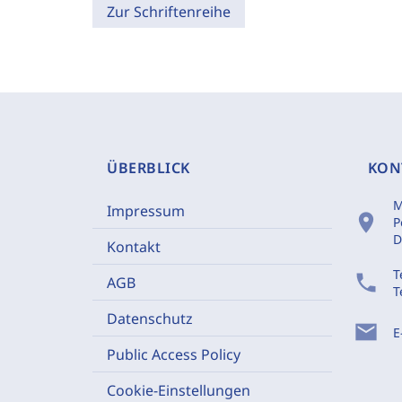
Zur Schriftenreihe
ÜBERBLICK
KON
M
Impressum
location_on
P
D
Kontakt
T
phone
AGB
T
Datenschutz
mail
E
Public Access Policy
Cookie-Einstellungen