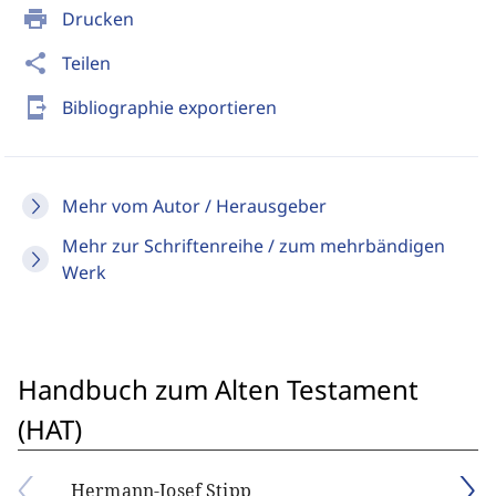
print
Drucken
share
Teilen
send_to_mobile
Bibliographie exportieren
Mehr vom Autor / Herausgeber
Mehr zur Schriftenreihe / zum mehrbändigen
Werk
Handbuch zum Alten Testament
(HAT)
Hermann-Josef Stipp