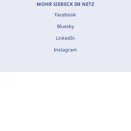
MOHR SIEBECK IM NETZ
Facebook
Bluesky
LinkedIn
Instagram
C
o
o
k
i