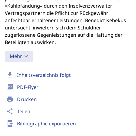
»Kahlpfändung« durch den Insolvenzverwalter,
Vertragspartnern die Pflicht zur Rückgewähr
anfechtbar erhaltener Leistungen. Benedict Kebekus
untersucht, inwiefern sich dem Schuldner
zugeflossene Gegenleistungen auf die Haftung der
Beteiligten auswirken.
Mehr
download
Inhaltsverzeichnis folgt
picture_as_pdf
PDF-Flyer
print
Drucken
share
Teilen
send_to_mobile
Bibliographie exportieren