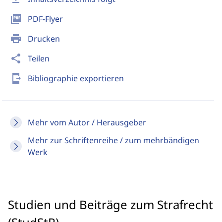
picture_as_pdf
PDF-Flyer
print
Drucken
share
Teilen
send_to_mobile
Bibliographie exportieren
Mehr vom Autor / Herausgeber
Mehr zur Schriftenreihe / zum mehrbändigen
Werk
Studien und Beiträge zum Strafrecht