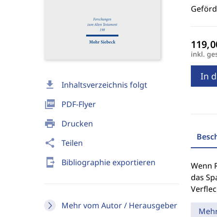
Geförd
inkl. ge
In 
download
Inhaltsverzeichnis folgt
picture_as_pdf
PDF-Flyer
print
Drucken
Besc
share
Teilen
send_to_mobile
Bibliographie exportieren
Wenn Re
das Spa
Verflec
Mehr vom Autor / Herausgeber
Meh