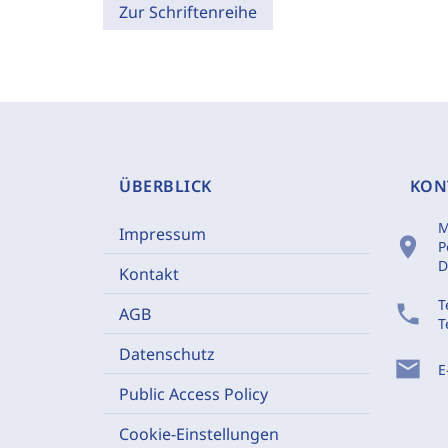
Zur Schriftenreihe
ÜBERBLICK
KON
M
Impressum
location_on
P
D
Kontakt
T
phone
AGB
T
Datenschutz
mail
E
Public Access Policy
Cookie-Einstellungen