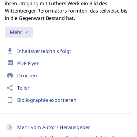
ihren Umgang mit Luthers Werk ein Bild des
Wittenberger Reformators formten, das teilweise bis
in die Gegenwart Bestand hat.
Mehr
download
Inhaltsverzeichnis folgt
picture_as_pdf
PDF-Flyer
print
Drucken
share
Teilen
send_to_mobile
Bibliographie exportieren
Mehr vom Autor / Herausgeber