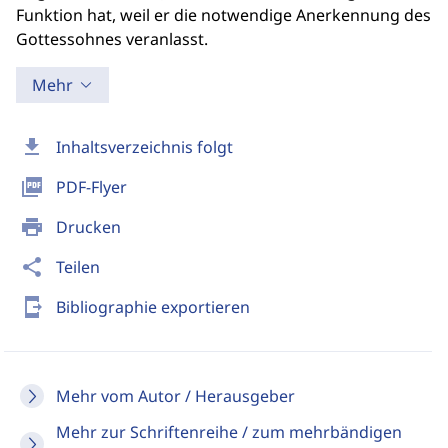
Funktion hat, weil er die notwendige Anerkennung des
Gottessohnes veranlasst.
Mehr
download
Inhaltsverzeichnis folgt
picture_as_pdf
PDF-Flyer
print
Drucken
share
Teilen
send_to_mobile
Bibliographie exportieren
Mehr vom Autor / Herausgeber
Mehr zur Schriftenreihe / zum mehrbändigen