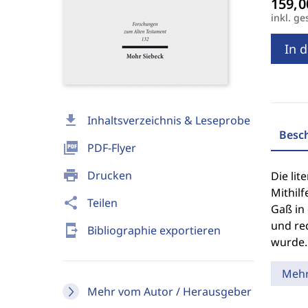
inkl. ge
In 
download
Inhaltsverzeichnis & Leseprobe
Besc
picture_as_pdf
PDF-Flyer
print
Drucken
Die lit
Mithilf
share
Teilen
Gaß in
und re
send_to_mobile
Bibliographie exportieren
wurde.
Meh
Mehr vom Autor / Herausgeber