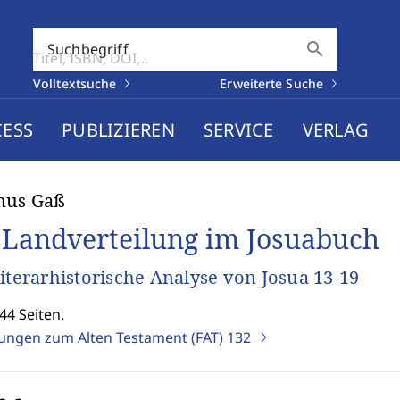
search
Suchbegriff
Volltextsuche
Erweiterte Suche
CESS
PUBLIZIEREN
SERVICE
VERLAG
mus Gaß
 Landverteilung im Josuabuch
literarhistorische Analyse von Josua 13-19
44 Seiten.
ungen zum Alten Testament (FAT)
132