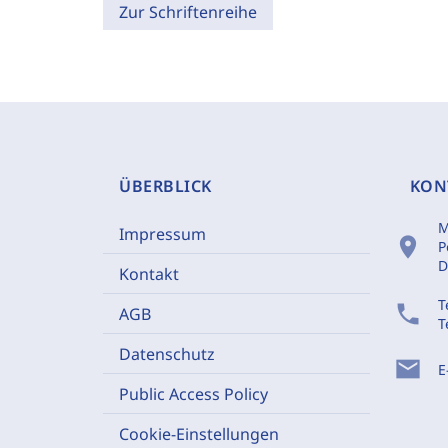
Zur Schriftenreihe
ÜBERBLICK
KON
M
Impressum
location_on
P
D
Kontakt
T
phone
AGB
T
Datenschutz
mail
E
Public Access Policy
Cookie-Einstellungen