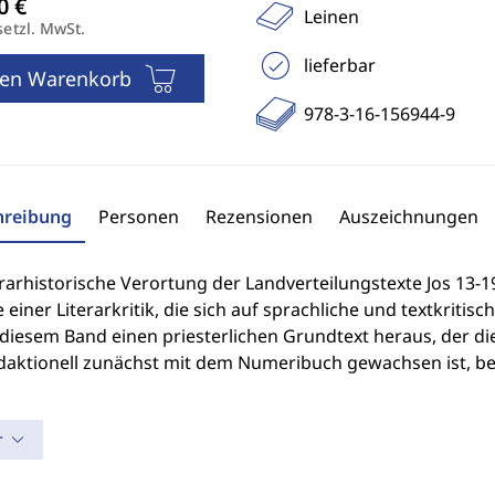
Leinen
setzl. MwSt.
lieferbar
den Warenkorb
978-3-16-156944-9
hreibung
Personen
Rezensionen
Auszeichnungen
erarhistorische Verortung der Landverteilungstexte Jos 13-
e einer Literarkritik, die sich auf sprachliche und textkrit
 diesem Band einen priesterlichen Grundtext heraus, der d
daktionell zunächst mit dem Numeribuch gewachsen ist, b
r