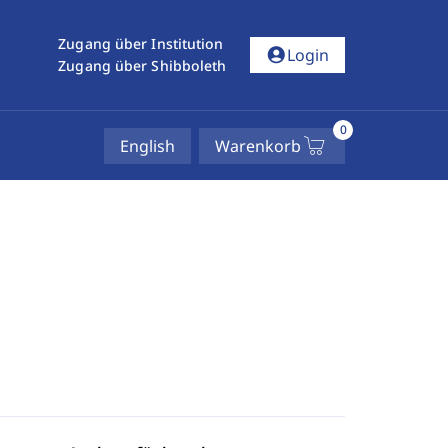
Zugang über Institution
account_circle
Login
Zugang über Shibboleth
0
English
Warenkorb