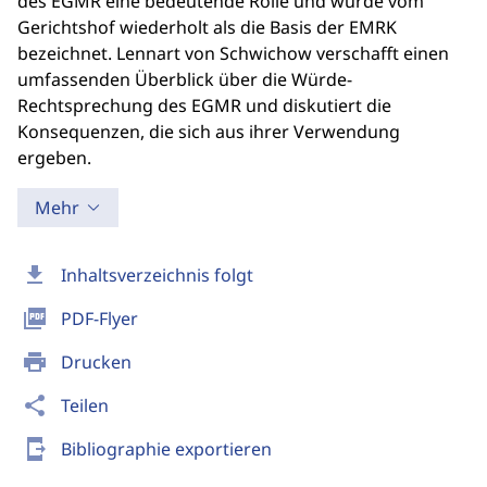
des EGMR eine bedeutende Rolle und wurde vom
Gerichtshof wiederholt als die Basis der EMRK
bezeichnet. Lennart von Schwichow verschafft einen
umfassenden Überblick über die Würde-
Rechtsprechung des EGMR und diskutiert die
Konsequenzen, die sich aus ihrer Verwendung
ergeben.
Mehr
download
Inhaltsverzeichnis folgt
picture_as_pdf
PDF-Flyer
print
Drucken
share
Teilen
send_to_mobile
Bibliographie exportieren