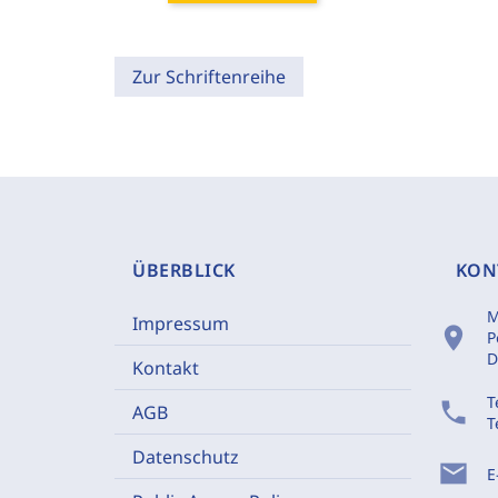
Zur Schriftenreihe
ÜBERBLICK
KON
M
Impressum
location_on
P
D
Kontakt
T
phone
AGB
T
Datenschutz
mail
E