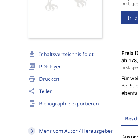
inkl. ge
In 
Preis f
download
Inhaltsverzeichnis folgt
ab 178,
picture_as_pdf
PDF-Flyer
inkl. ge
Für we
print
Drucken
Bei Sub
share
Teilen
ebenfal
send_to_mobile
Bibliographie exportieren
Besc
Mehr vom Autor / Herausgeber
Gustav