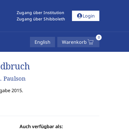
Zugang über Institution
account_circle
Login
Zugang über Shibboleth
0
English
Warenkorb
adbruch
. Paulson
gabe 2015.
Auch verfügbar als: