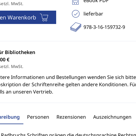
eBook PDF
setzl. MwSt.
lieferbar
den Warenkorb
978-3-16-159732-9
ür Bibliotheken
00 €
setzl. MwSt.
itere Informationen und Bestellungen wenden Sie sich bitt
skription der Schriftenreihe gelten andere Konditionen. Fü
ls an unseren Vertrieb.
hreibung
Personen
Rezensionen
Auszeichnungen
 Radbruchs Schriften prägen die deutschsprachige Rechtsph