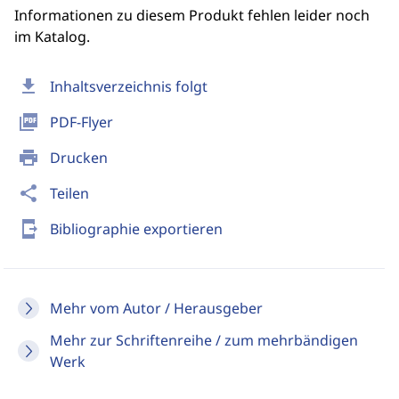
Informationen zu diesem Produkt fehlen leider noch
im Katalog.
download
Inhaltsverzeichnis folgt
picture_as_pdf
PDF-Flyer
print
Drucken
share
Teilen
send_to_mobile
Bibliographie exportieren
Mehr vom Autor / Herausgeber
Mehr zur Schriftenreihe / zum mehrbändigen
Werk