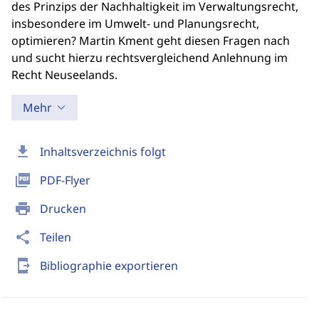
des Prinzips der Nachhaltigkeit im Verwaltungsrecht,
insbesondere im Umwelt- und Planungsrecht,
optimieren? Martin Kment geht diesen Fragen nach
und sucht hierzu rechtsvergleichend Anlehnung im
Recht Neuseelands.
Mehr
download
Inhaltsverzeichnis folgt
picture_as_pdf
PDF-Flyer
print
Drucken
share
Teilen
send_to_mobile
Bibliographie exportieren