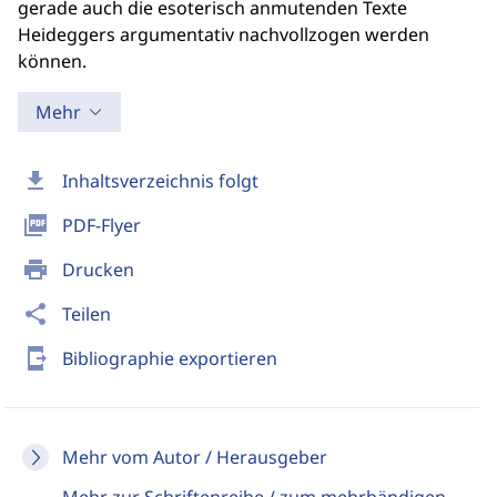
gerade auch die esoterisch anmutenden Texte
Heideggers argumentativ nachvollzogen werden
können.
Mehr
download
Inhaltsverzeichnis folgt
picture_as_pdf
PDF-Flyer
print
Drucken
share
Teilen
send_to_mobile
Bibliographie exportieren
Mehr vom Autor / Herausgeber