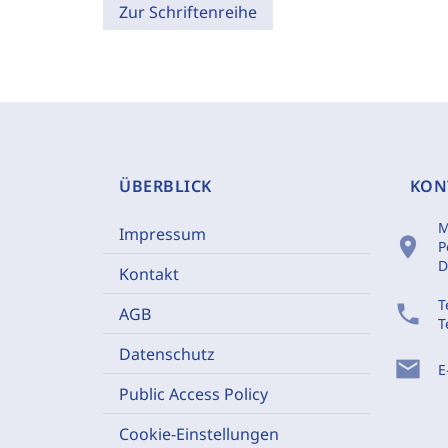
Zur Schriftenreihe
ÜBERBLICK
KON
M
Impressum
location_on
P
D
Kontakt
T
phone
AGB
T
Datenschutz
mail
E
Public Access Policy
Cookie-Einstellungen