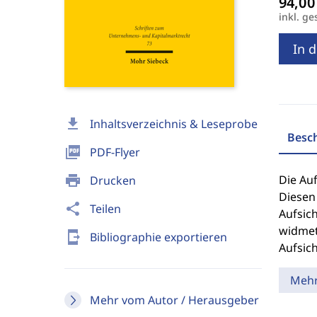
inkl. ge
In 
download
Inhaltsverzeichnis & Leseprobe
Besc
picture_as_pdf
PDF-Flyer
print
Die Au
Drucken
Diesen 
share
Teilen
Aufsic
widmet 
send_to_mobile
Bibliographie exportieren
Aufsic
Meh
Mehr vom Autor / Herausgeber