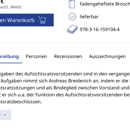
fadengeheftete Brosc
setzl. MwSt.
lieferbar
den Warenkorb
978-3-16-159104-4
hreibung
Personen
Rezensionen
Auszeichnungen
fgaben des Aufsichtsratsvorsitzenden sind in den vergang
Aufgaben nimmt sich Andreas Breidenich an, indem er die R
htsratssitzungen und als Bindeglied zwischen Vorstand und
er sich u.a. der Funktion des Aufsichtsratsvorsitzenden b
htsratsbeschlüssen.
r