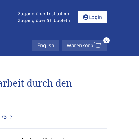
Zugang über Institution
account_circle
Login
Zugang über Shibboleth
0
English
Warenkorb
arbeit durch den
)
73