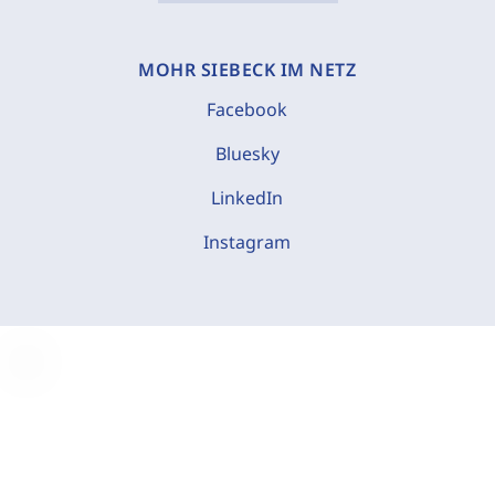
MOHR SIEBECK IM NETZ
Facebook
Bluesky
LinkedIn
Instagram
C
o
o
k