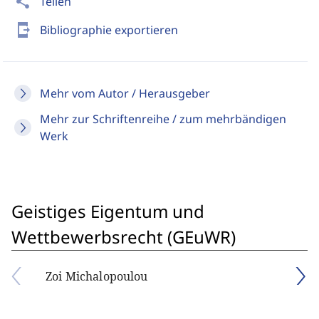
share
Teilen
send_to_mobile
Bibliographie exportieren
Mehr vom Autor / Herausgeber
Mehr zur Schriftenreihe / zum mehrbändigen
Werk
Geistiges Eigentum und
Wettbewerbsrecht (GEuWR)
Zoi Michalopoulou